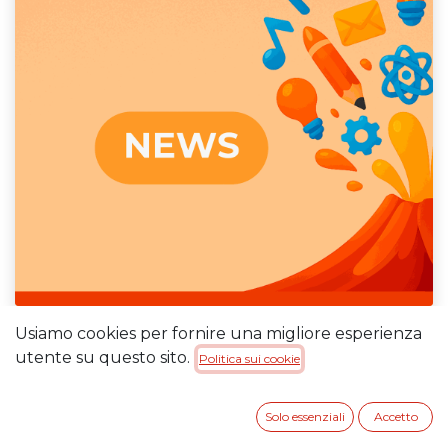
Usiamo cookies per fornire una migliore esperienza
Il giorno
18 dicembre 2025
, alle
ore 09:30
, si
utente su questo sito.
Politica sui cookie
riunirà la
Commissione di valutazione
,
prevista dall’
art. 7.1 dell’Avviso Pubblico
, per
Solo essenziali
Accetto
procedere alla valutazione delle candidature