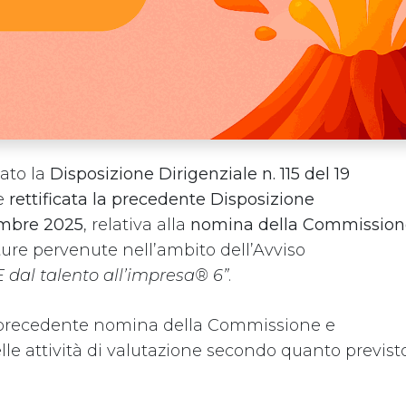
ato la
Disposizione Dirigenziale n. 115 del 19
ne
rettificata la precedente Disposizione
cembre 2025
, relativa alla
nomina della Commission
ure pervenute nell’ambito dell’Avviso
al talento all’impresa® 6”
.
la precedente nomina della Commissione e
Avviso
le attività di valutazione secondo quanto previst
Home
Privacy 