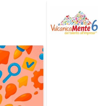
Home
Avviso di Selezione
[Chiuso]
Team
Eventi
News
Rassegna Stampa