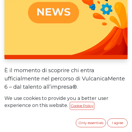
È il momento di scoprire chi entra
ufficialmente nel percorso di VulcanicaMente
6 – dal talento all’impresa®.
We use cookies to provide you a better user
Dopo la prima fase di valutazione,
sono stati
experience on this website.
Cookie Policy
selezionati i team che accedono ai Learning
Days
, il primo passo della competition
Only essentials
I agree
promossa dal
Comune di Napoli
per