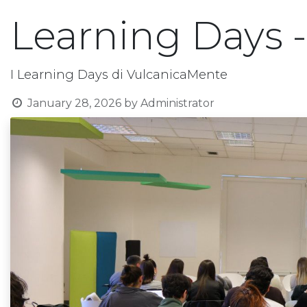
Learning Days -
I Learning Days di VulcanicaMente
January 28, 2026
by
Administrator