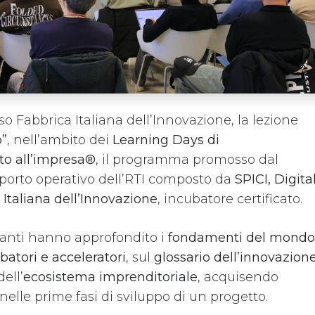
sso Fabbrica Italiana dell’Innovazione, la lezione
p”
, nell’ambito dei
Learning Days di
to all’impresa®
, il programma promosso dal
upporto operativo dell’RTI composto da
SPICI, Digita
 Italiana dell’Innovazione
, incubatore certificato.
ipanti hanno approfondito i
fondamenti del mondo
batori e acceleratori
, sul
glossario dell’innovazion
Avviso
ell’
ecosistema imprenditoriale
, acquisendo
Home
Privacy 
 nelle prime fasi di sviluppo di un progetto.