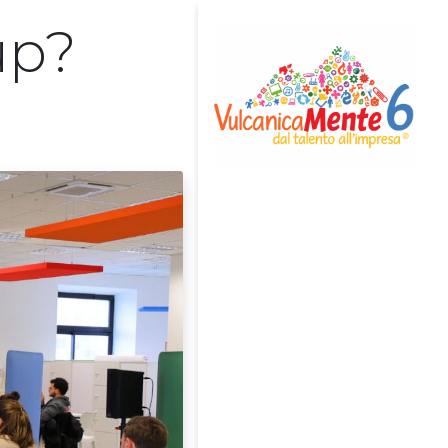
up?
Home
Avviso di Selezione
[Chiuso]
Team
Eventi
News
Rassegna Stampa