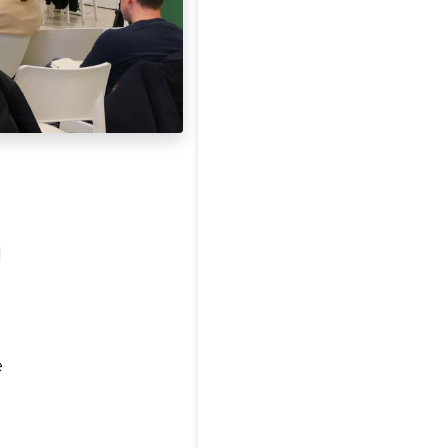
Contatti
l
e
 di selezione
Policy
Contatti